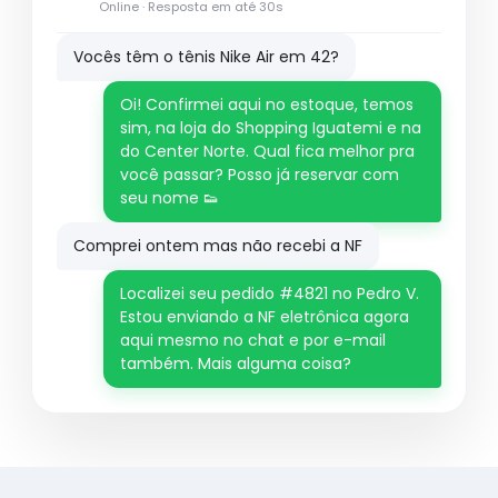
Online · Resposta em até 30s
Vocês têm o tênis Nike Air em 42?
Oi! Confirmei aqui no estoque, temos
sim, na loja do Shopping Iguatemi e na
do Center Norte. Qual fica melhor pra
você passar? Posso já reservar com
seu nome 👟
Comprei ontem mas não recebi a NF
Localizei seu pedido #4821 no Pedro V.
Estou enviando a NF eletrônica agora
aqui mesmo no chat e por e-mail
também. Mais alguma coisa?