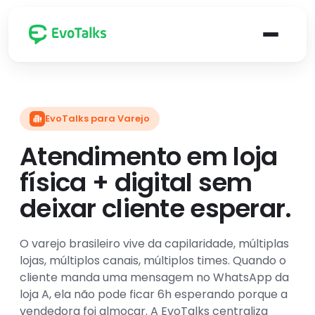
Indústrias atendidas pela EvoTalks
Canais
Cenários 
Ca
EvoTalks para Varejo
su
E-
Atendimento em loja
Varejo
commerce
Re
física + digital sem
re
se
Indústria
Franquias
deixar cliente esperar.
Ve
re
var
Delivery
Fintechs
O varejo brasileiro vive da capilaridade, múltiplas
fin
lojas, múltiplos canais, múltiplos times. Quando o
op
cliente manda uma mensagem no WhatsApp da
de
Contabilidade
Educação
re
loja A, ela não pode ficar 6h esperando porque a
e 
vendedora foi almoçar. A EvoTalks centraliza