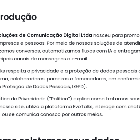
Provedores
ntrodução
NOVO
Turismo
oluções de Comunicação Digital Ltda
nasceu para promov
mpresas e pessoas. Por meio de nossas soluções de atend
izamos conversas, automatizamos fluxos com IA e entregam
ncipais canais de mensagens e e-mail.
lks respeita a privacidade e a proteção de dados pessoais de
rma, colaboradores, parceiros e fornecedores, em conformida
e Proteção de Dados Pessoais, LGPD).
lítica de Privacidade (“Política”) explica como tratamos s
nosso site, utiliza a plataforma EvoTalks, interage com chat
s ou se comunica conosco por outros meios.