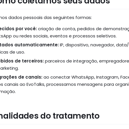
Como coletamos seus dados
os dados pessoais das seguintes formas:
ecidos por você:
criação de conta, pedidos de demonstração
sApp ou redes sociais, eventos e processos seletivos.
tados automaticamente:
IP, dispositivo, navegador, data
icas de uso.
bidos de terceiros:
parceiros de integração, empregadore
arketing.
grações de canais:
ao conectar WhatsApp, Instagram, Face
os canais ao EvoTalks, processamos mensagens para organ
mação.
inalidades do tratamento