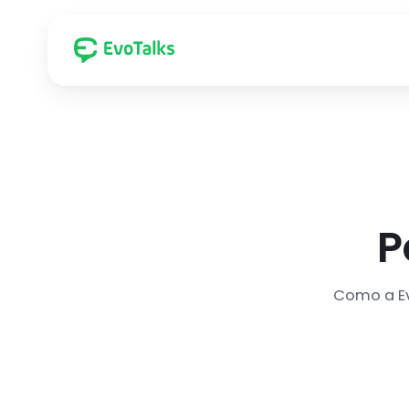
Indústrias atendidas pela EvoTalks
Canais
Varejo
P
Indústria
Como a Ev
Delivery
Contabilidade