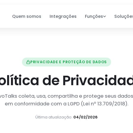
Funções
Soluçõe
Quem somos
Integrações
EvoTalks
Artigos
Cenários de Uso
Casos de 
Resultad
E-commerce
PRIVACIDADE E PROTEÇÃO DE DADOS
Veja como 
olítica de Privacida
reduzem T
Franquias
Ver ca
oTalks coleta, usa, compartilha e protege seus dados
Fintechs
em conformidade com a LGPD (Lei nº 13.709/2018).
Última atualização:
04/02/2026
Educação