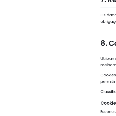
Os dado
obrigaç
8. C
Utiliza
melhora
Cookies
permiti
Classif
Cookie
Essenci