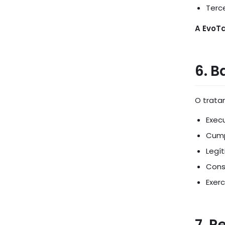
Terce
A EvoT
6. B
O trata
Exec
Cump
Legí
Cons
Exerc
7. R