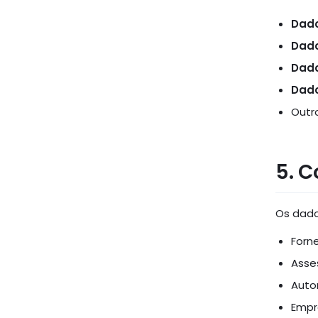
Dado
Dado
Dado
Dado
Outr
5. 
Os dado
Forn
Asses
Autor
Empr