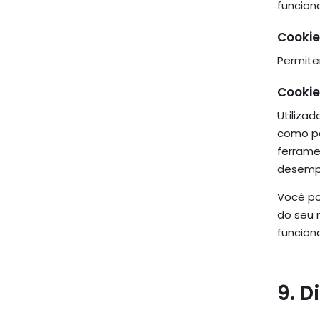
funcion
Cookie
Permite
Cookie
Utiliza
como pá
ferrame
desempe
Você po
do seu 
funcion
9. D