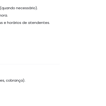
(quando necessário).
hora.
 e horários de atendentes.
.
es, cobrança).