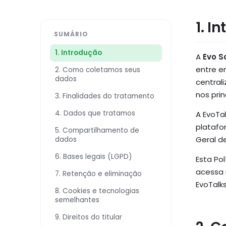
Saúde
1. I
SUMÁRIO
Imobiliárias
1. Introdução
A
Evo S
entre e
2. Como coletamos seus
dados
central
Call Centers
nos pri
3. Finalidades do tratamento
4. Dados que tratamos
A EvoTa
platafo
5. Compartilhamento de
Geral d
dados
6. Bases legais (LGPD)
Esta Po
acessa 
7. Retenção e eliminação
EvoTalk
8. Cookies e tecnologias
semelhantes
9. Direitos do titular