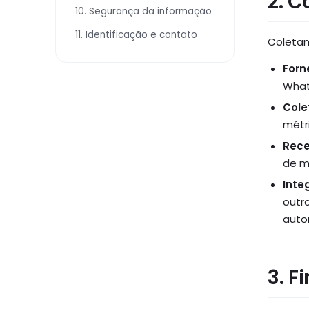
2. 
10. Segurança da informação
11. Identificação e contato
Coletam
Forn
What
Cole
métr
Rece
de m
Inte
outr
auto
3. F