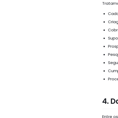
Tratamo
Cada
Cria
Cobr
Supo
Pros
Pesq
Segu
Cump
Proce
4. 
Entre o