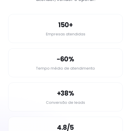
co
co
Saúde
Provedores
Evo
150+
Imobiliárias
Turismo
NOVO
Empresas atendidas
Call Centers
Veja todos os segmentos
−60%
Tempo médio de atendimento
+38%
Conversão de leads
4.8/5