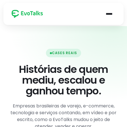
Indústrias atendidas pela EvoTalks
Canais
Cenários 
Ca
su
CASES REAIS
E-
Varejo
commerce
Re
Histórias de quem
re
mediu, escalou e
se
Indústria
Franquias
Ve
ganhou tempo.
re
var
Delivery
Fintechs
fin
Empresas brasileiras de varejo, e-commerce,
op
tecnologia e serviços contando, em vídeo e por
de
Contabilidade
Educação
re
escrito, como a EvoTalks mudou o jeito de
e 
atender, vender e operar.