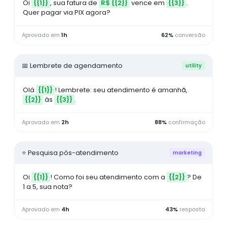
Oi
{{1}}
, sua fatura de
R$ {{2}}
vence em
{{3}}
.
Quer pagar via PIX agora?
Aprovado em
1h
62%
conversão
📅 Lembrete de agendamento
utility
Olá
{{1}}
! Lembrete: seu atendimento é amanhã,
{{2}}
às
{{3}}
.
Aprovado em
2h
88%
confirmação
⭐ Pesquisa pós-atendimento
marketing
Oi
{{1}}
! Como foi seu atendimento com a
{{2}}
? De
1 a 5, sua nota?
Aprovado em
4h
43%
resposta