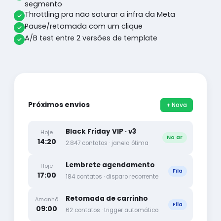
segmento
Throttling pra não saturar a infra da Meta
Pause/retomada com um clique
A/B test entre 2 versões de template
Próximos envios
+ Nova
Black Friday VIP · v3
Hoje
No ar
14:20
2.847 contatos · janela ótima
Lembrete agendamento
Hoje
Fila
17:00
184 contatos · disparo recorrente
Retomada de carrinho
Amanhã
Fila
09:00
62 contatos · trigger automático