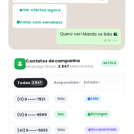
Ver ofertas agora
Falar com vendedor
Quero ver! Manda os links 🛍️
14:24
✓✓
Contatos da campanha
ATIVA
selecionados
2.847
WhatsApp Oficial ·
Estado
Respondida
Todas
2.847
Lida
Não
(11) 9 ••••-7821
Entregue
Sim
(11) 9 ••••-6589
Encaminhada
Não
(41) 9 ••••-5023