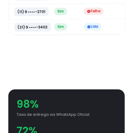
Falha
Sim
(11) 9 ••••-2701
Lida
Sim
(21) 9 ••••-3402
98%
Taxa de entrega via WhatsApp Oficial
72%