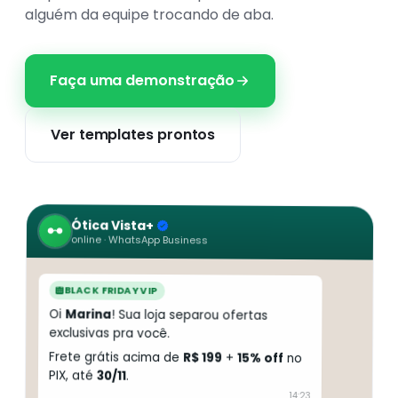
co
alguém da equipe trocando de aba.
co
Saúde
Provedores
Evo
Faça uma demonstração
Imobiliárias
Turismo
NOVO
Ver templates prontos
Call Centers
Veja todos os segmentos
Ótica Vista+
online · WhatsApp Business
BLACK FRIDAY VIP
Oi
Marina
! Sua loja separou ofertas
exclusivas pra você.
Frete grátis acima de
R$ 199
+
15% off
no
PIX, até
30/11
.
14:23