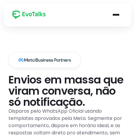
Indústrias atendidas pela EvoTalks
Canais
Cenários 
Ca
su
E-
Varejo
commerce
Re
re
Envios em massa que
se
Indústria
Franquias
viram conversa, não
Ve
re
só notificação.
var
Delivery
Fintechs
fin
Disparos pelo WhatsApp Oficial usando
op
templates aprovados pela Meta. Segmente por
de
Contabilidade
Educação
comportamento, dispare em horário ideal, e as
re
e 
respostas voltam direto pro atendimento, sem