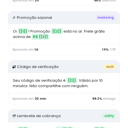
Aprovado em
2h
96%
abertura
🎉 Promoção sazonal
marketing
Oi
{{1}}
! Promoção
{{2}}
está no ar. Frete grátis
acima de
R$ {{3}}
.
Aprovado em
1d
14%
CTR
🔐 Código de verificação
auth
Seu código de verificação é
{{1}}
. Válido por 10
minutos. Não compartilhe com ninguém.
Aprovado em
30 min
99.2%
entrega
💳 Lembrete de cobrança
utility