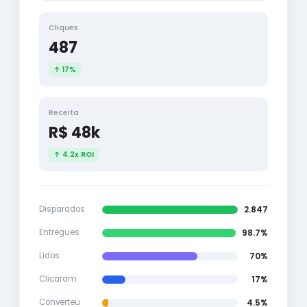
Cliques
487
↑ 17%
Receita
R$ 48k
↑ 4.2x ROI
2.847
Disparados
98.7%
Entregues
70%
Lidos
17%
Clicaram
4.5%
Converteu